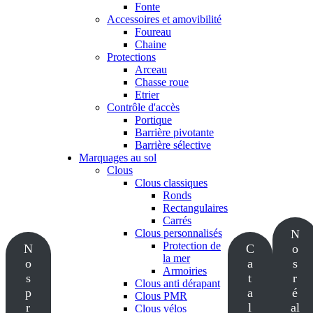
Fonte
Accessoires et amovibilité
Foureau
Chaine
Protections
Arceau
Chasse roue
Etrier
Contrôle d'accès
Portique
Barrière pivotante
Barrière sélective
Marquages au sol
Clous
Clous classiques
Ronds
Rectangulaires
Carrés
Clous personnalisés
N
Protection de
N
C
o
la mer
o
a
s
Armoiries
s
t
r
Clous anti dérapant
p
a
é
Clous PMR
r
l
al
Clous vélos