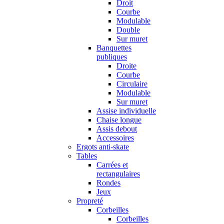
Droit
Courbe
Modulable
Double
Sur muret
Banquettes
publiques
Droite
Courbe
Circulaire
Modulable
Sur muret
Assise individuelle
Chaise longue
Assis debout
Accessoires
Ergots anti-skate
Tables
Carrées et
rectangulaires
Rondes
Jeux
Propreté
Corbeilles
Corbeilles