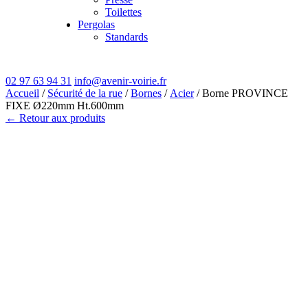
Toilettes
Pergolas
Standards
02 97 63 94 31
info@avenir-voirie.fr
Accueil
/
Sécurité de la rue
/
Bornes
/
Acier
/ Borne PROVINCE
FIXE Ø220mm Ht.600mm
← Retour aux produits