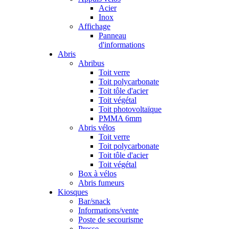
Acier
Inox
Affichage
Panneau
d'informations
Abris
Abribus
Toit verre
Toit polycarbonate
Toit tôle d'acier
Toit végétal
Toit photovoltaïque
PMMA 6mm
Abris vélos
Toit verre
Toit polycarbonate
Toit tôle d'acier
Toit végétal
Box à vélos
Abris fumeurs
Kiosques
Bar/snack
Informations/vente
Poste de secourisme
Presse