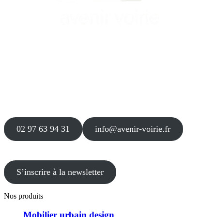
Siège
16 place Théodore Fantin Latour
56 000 VANNES
Agence
12 le Clos Blanc
49 530 LIRÉ
02 97 63 94 31
info@avenir-voirie.fr
S’inscrire à la newsletter
Nos produits
Mobilier urbain design