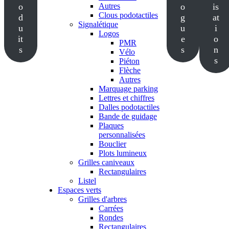
o
Autres
o
is
Clous podotactiles
d
g
at
Signalétique
u
u
i
Logos
it
e
o
PMR
s
s
n
Vélo
s
Piéton
Flèche
Autres
Marquage parking
Lettres et chiffres
Dalles podotactiles
Bande de guidage
Plaques
personnalisées
Bouclier
Plots lumineux
Grilles caniveaux
Rectangulaires
Listel
Espaces verts
Grilles d'arbres
Carrées
Rondes
Rectangulaires