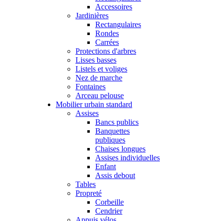
Accessoires
Jardinières
Rectangulaires
Rondes
Carrées
Protections d'arbres
Lisses basses
Listels et voliges
Nez de marche
Fontaines
Arceau pelouse
Mobilier urbain standard
Assises
Bancs publics
Banquettes
publiques
Chaises longues
Assises individuelles
Enfant
Assis debout
Tables
Propreté
Corbeille
Cendrier
Appuis vélos