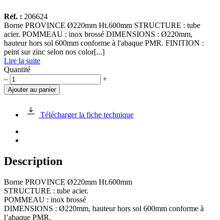
Réf. :
206624
Borne PROVINCE Ø220mm Ht.600mm STRUCTURE : tube
acier. POMMEAU : inox brossé DIMENSIONS : Ø220mm,
hauteur hors sol 600mm conforme à l'abaque PMR. FINITION :
peint sur zinc selon nos color[...]
Lire la suite
Quantité
quantité
–
+
de
Ajouter au panier
Borne
PROVINCE
FIXE
Télécharger la fiche technique
Ø220mm
Ht.600mm
Description
Borne PROVINCE Ø220mm Ht.600mm
STRUCTURE : tube acier.
POMMEAU : inox brossé
DIMENSIONS : Ø220mm, hauteur hors sol 600mm conforme à
l’abaque PMR.