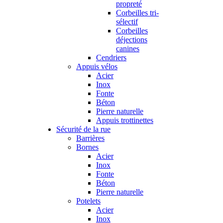
propreté
Corbeilles tri-
sélectif
Corbeilles
déjections
canines
Cendriers
Appuis vélos
Acier
Inox
Fonte
Béton
Pierre naturelle
Appuis trottinettes
Sécurité de la rue
Barrières
Bornes
Acier
Inox
Fonte
Béton
Pierre naturelle
Potelets
Acier
Inox