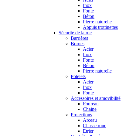
Inox
Fonte
Béton
Pierre naturelle
Appuis trottinettes
Sécurité de la rue
Barrières
Bornes
Acier
Inox
Fonte
Béton
Pierre naturelle
Potelets
Acier
Inox
Fonte
Accessoires et amovibilité
Foureau
Chaine
Protections
Arceau
Chasse roue
Etrier