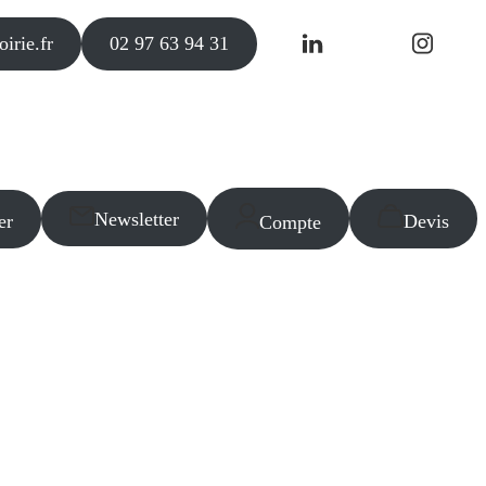
irie.fr
02 97 63 94 31
Newsletter
er
Devis
Compte