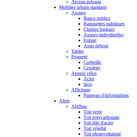
Arceau pelouse
Mobilier urbain standard
Assises
Bancs publics
Banquettes publiques
Chaises longues
Assises individuelles
Enfant
Assis debout
Tables
Propreté
Corbeille
Cendrier
Appuis vélos
Acier
Inox
Affichage
Panneau d'informations
Abris
Abribus
Toit verre
Toit polycarbonate
Toit tôle d'acier
Toit végétal
Toit photovoltaïque