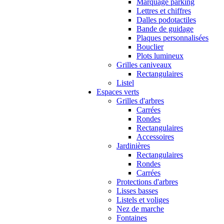
Marquage parking
Lettres et chiffres
Dalles podotactiles
Bande de guidage
Plaques personnalisées
Bouclier
Plots lumineux
Grilles caniveaux
Rectangulaires
Listel
Espaces verts
Grilles d'arbres
Carrées
Rondes
Rectangulaires
Accessoires
Jardinières
Rectangulaires
Rondes
Carrées
Protections d'arbres
Lisses basses
Listels et voliges
Nez de marche
Fontaines