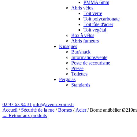
PMMA 6mm
Abris vélos
Toit verre
Toit polycarbonate
Toit tôle d'acier
Toit végétal
Box à vélos
Abris fumeurs
Kiosques
Bar/snack
Informations/vente
Poste de secourisme
Presse
Toilettes
Pergolas
Standards
02 97 63 94 31
info@avenir-voirie.fr
Accueil
/
Sécurité de la rue
/
Bornes
/
Acier
/ Borne antibélier Ø219m
← Retour aux produits