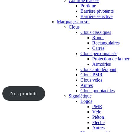
Contrôle d'accès
Portique
Barrière pivotante
Barrière sélective
Marquages au sol
Clous
Clous classiques
Ronds
Rectangulaires
Carrés
Clous personnalisés
Protection de la mer
Armoiries
Clous anti dérapant
Clous PMR
Clous vélos
Autres
Clous podotactiles
Nos produits
Signalétique
Logos
PMR
Vélo
Piéton
Flèche
Autres