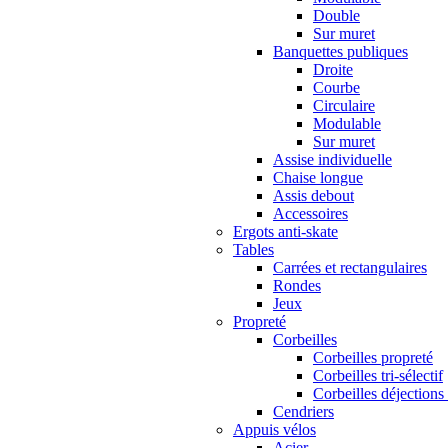
Double
Sur muret
Banquettes publiques
Droite
Courbe
Circulaire
Modulable
Sur muret
Assise individuelle
Chaise longue
Assis debout
Accessoires
Ergots anti-skate
Tables
Carrées et rectangulaires
Rondes
Jeux
Propreté
Corbeilles
Corbeilles propreté
Corbeilles tri-sélectif
Corbeilles déjections
Cendriers
Appuis vélos
Acier