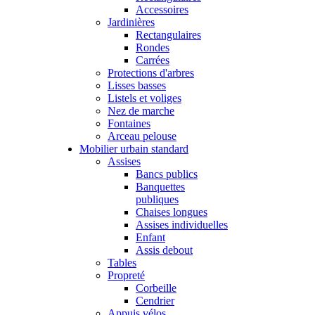
Accessoires
Jardinières
Rectangulaires
Rondes
Carrées
Protections d'arbres
Lisses basses
Listels et voliges
Nez de marche
Fontaines
Arceau pelouse
Mobilier urbain standard
Assises
Bancs publics
Banquettes
publiques
Chaises longues
Assises individuelles
Enfant
Assis debout
Tables
Propreté
Corbeille
Cendrier
Appuis vélos