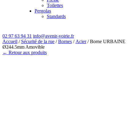
Toilettes
Pergolas
Standards
02 97 63 94 31
info@avenir-voirie.fr
Accueil
/
Sécurité de la rue
/
Bornes
/
Acier
/ Borne URBAINE
Ø244.5mm Amovible
← Retour aux produits