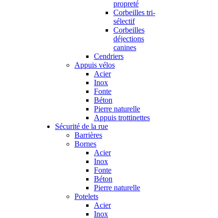
propreté
Corbeilles tri-
sélectif
Corbeilles
déjections
canines
Cendriers
Appuis vélos
Acier
Inox
Fonte
Béton
Pierre naturelle
Appuis trottinettes
Sécurité de la rue
Barrières
Bornes
Acier
Inox
Fonte
Béton
Pierre naturelle
Potelets
Acier
Inox