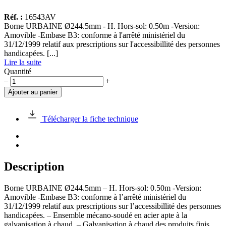
Réf. :
16543AV
Borne URBAINE Ø244.5mm - H. Hors-sol: 0.50m -Version:
Amovible -Embase B3: conforme à l'arrêté ministériel du
31/12/1999 relatif aux prescriptions sur l'accessibillité des personnes
handicapées. [...]
Lire la suite
Quantité
quantité
–
+
de
Ajouter au panier
Borne
URBAINE
Ø244.5mm
Télécharger la fiche technique
Amovible
Description
Borne URBAINE Ø244.5mm – H. Hors-sol: 0.50m -Version:
Amovible -Embase B3: conforme à l’arrêté ministériel du
31/12/1999 relatif aux prescriptions sur l’accessibillité des personnes
handicapées. – Ensemble mécano-soudé en acier apte à la
galvanisation à chaud. – Galvanisation à chaud des produits finis