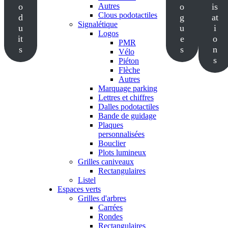
o
Autres
o
is
Clous podotactiles
d
g
at
Signalétique
u
u
i
Logos
it
e
o
PMR
s
s
n
Vélo
s
Piéton
Flèche
Autres
Marquage parking
Lettres et chiffres
Dalles podotactiles
Bande de guidage
Plaques
personnalisées
Bouclier
Plots lumineux
Grilles caniveaux
Rectangulaires
Listel
Espaces verts
Grilles d'arbres
Carrées
Rondes
Rectangulaires