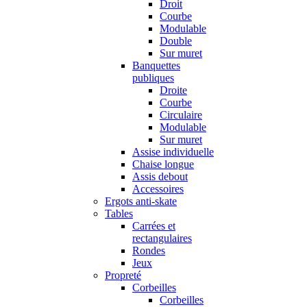
Droit
Courbe
Modulable
Double
Sur muret
Banquettes
publiques
Droite
Courbe
Circulaire
Modulable
Sur muret
Assise individuelle
Chaise longue
Assis debout
Accessoires
Ergots anti-skate
Tables
Carrées et
rectangulaires
Rondes
Jeux
Propreté
Corbeilles
Corbeilles