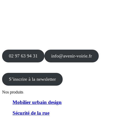
Siège
16 place Théodore Fantin Latour
56 000 VANNES
Agence
12 le Clos Blanc
49 530 LIRÉ
02 97 63 94 31
info@avenir-voirie.fr
S’inscrire à la newsletter
Nos produits
Mobilier urbain design
Sécurité de la rue