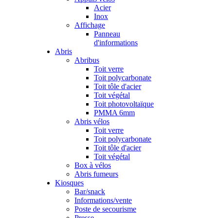
Acier
Inox
Affichage
Panneau
d'informations
Abris
Abribus
Toit verre
Toit polycarbonate
Toit tôle d'acier
Toit végétal
Toit photovoltaïque
PMMA 6mm
Abris vélos
Toit verre
Toit polycarbonate
Toit tôle d'acier
Toit végétal
Box à vélos
Abris fumeurs
Kiosques
Bar/snack
Informations/vente
Poste de secourisme
Presse