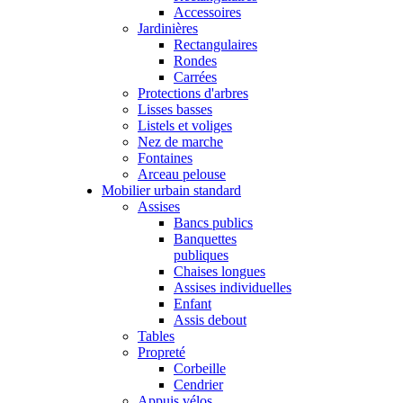
Accessoires
Jardinières
Rectangulaires
Rondes
Carrées
Protections d'arbres
Lisses basses
Listels et voliges
Nez de marche
Fontaines
Arceau pelouse
Mobilier urbain standard
Assises
Bancs publics
Banquettes
publiques
Chaises longues
Assises individuelles
Enfant
Assis debout
Tables
Propreté
Corbeille
Cendrier
Appuis vélos