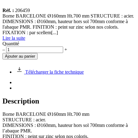
Réf. :
206459
Borne BARCELONE Ø160mm Ht.700 mm STRUCTURE : acier.
DIMENSIONS : Ø160mm, hauteur hors sol 700mm conforme à
l'abaque PMR. FINITION : peint sur zinc selon nos coloris.
FIXATION : par scellem[...]
Lire la suite
Quantité
quantité
–
+
de
Ajouter au panier
Borne
BARCELONE
Ø160mm
Télécharger la fiche technique
Ht.700
mm
Description
Borne BARCELONE Ø160mm Ht.700 mm
STRUCTURE : acier.
DIMENSIONS : Ø160mm, hauteur hors sol 700mm conforme à
l’abaque PMR.
FINITION : peint sur zinc selon nos coloris.