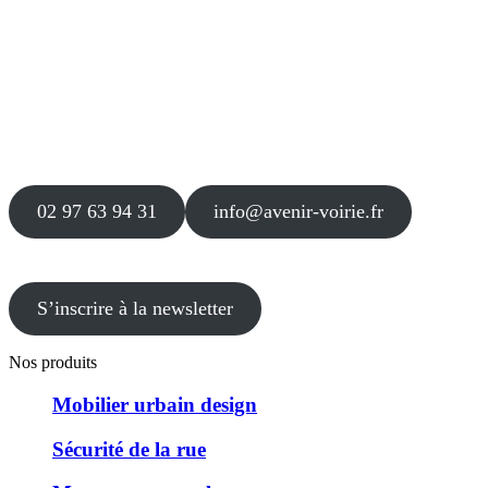
Siège
16 place Théodore Fantin Latour
56 000 VANNES
Agence
12 le Clos Blanc
49 530 LIRÉ
02 97 63 94 31
info@avenir-voirie.fr
S’inscrire à la newsletter
Nos produits
Mobilier urbain design
Sécurité de la rue