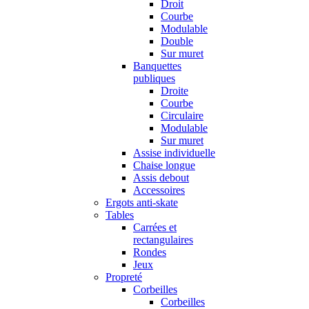
Droit
Courbe
Modulable
Double
Sur muret
Banquettes
publiques
Droite
Courbe
Circulaire
Modulable
Sur muret
Assise individuelle
Chaise longue
Assis debout
Accessoires
Ergots anti-skate
Tables
Carrées et
rectangulaires
Rondes
Jeux
Propreté
Corbeilles
Corbeilles