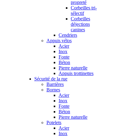
propreté
Corbeilles tri-
sélectif
Corbeilles
déjections
canines
Cendriers
Appuis vélos
Acier
Inox
Fonte
Béton
Pierre naturelle
Appuis trottinettes
Sécurité de la rue
Barrières
Bornes
Acier
Inox
Fonte
Béton
Pierre naturelle
Potelets
Acier
Inox