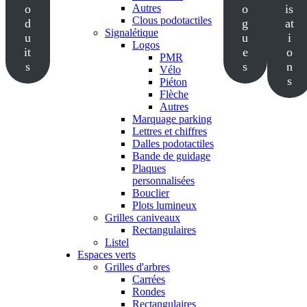
o
Autres
o
is
Clous podotactiles
d
g
at
Signalétique
u
u
i
Logos
it
e
o
PMR
s
s
n
Vélo
s
Piéton
Flèche
Autres
Marquage parking
Lettres et chiffres
Dalles podotactiles
Bande de guidage
Plaques
personnalisées
Bouclier
Plots lumineux
Grilles caniveaux
Rectangulaires
Listel
Espaces verts
Grilles d'arbres
Carrées
Rondes
Rectangulaires