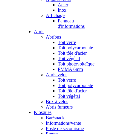
Acier
Inox
Affichage
Panneau
d'informations
Abris
Abribus
Toit verre
Toit polycarbonate
Toit tôle d'acier
Toit végétal
Toit photovoltaïque
PMMA 6mm
Abris vélos
Toit verre
Toit polycarbonate
Toit tôle d'acier
Toit végétal
Box à vélos
Abris fumeurs
Kiosques
Bar/snack
Informations/vente
Poste de secourisme
Presse