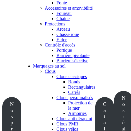
Fonte
Accessoires et amovibilité
Foureau
Chaine
Protections
Arceau
Chasse roue
Etrier
Contrôle d'accès
Portique
Barrière pivotante
Barrière sélective
Marquages au sol
Clous
Clous classiques
Ronds
Rectangulaires
Carrés
Clous personnalisés
N
Protection de
N
C
o
la mer
o
a
s
Armoiries
s
t
r
Clous anti dérapant
p
a
é
Clous PMR
r
l
al
Clous vélos