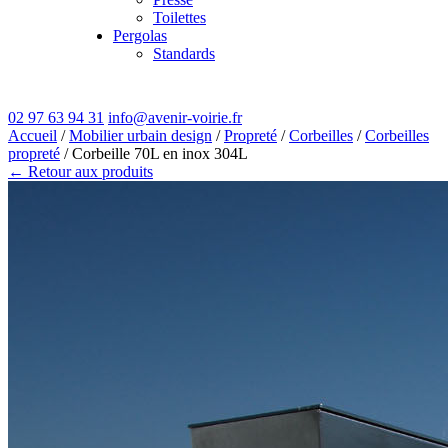
Toilettes
Pergolas
Standards
02 97 63 94 31
info@avenir-voirie.fr
Accueil
/
Mobilier urbain design
/
Propreté
/
Corbeilles
/
Corbeilles
propreté
/ Corbeille 70L en inox 304L
← Retour aux produits