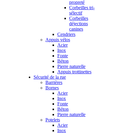
propreté
Corbeilles tri-
sélectif
Corbeilles
déjections
canines
Cendriers
Appuis vélos
Acier
Inox
Fonte
Béton
Pierre naturelle
Appuis trottinettes
Sécurité de la rue
Barrières
Bornes
Acier
Inox
Fonte
Béton
Pierre naturelle
Potelets
Acier
Inox