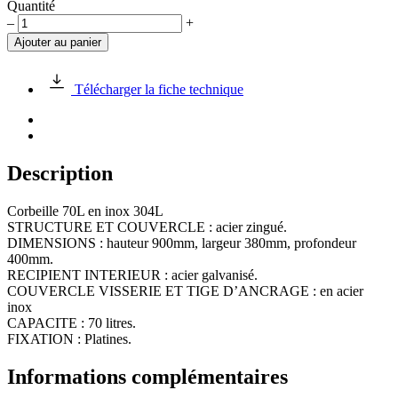
Quantité
quantité
–
+
de
Ajouter au panier
Corbeille
70L
en
Télécharger la fiche technique
inox
304L
Description
Corbeille 70L en inox 304L
STRUCTURE ET COUVERCLE : acier zingué.
DIMENSIONS : hauteur 900mm, largeur 380mm, profondeur
400mm.
RECIPIENT INTERIEUR : acier galvanisé.
COUVERCLE VISSERIE ET TIGE D’ANCRAGE : en acier
inox
CAPACITE : 70 litres.
FIXATION : Platines.
Informations complémentaires