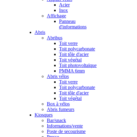
Acier
Inox
Affichage
Panneau
d'informations
Abris
Abribus
Toit verre
Toit polycarbonate
Toit tôle d'acier
Toit végétal
Toit photovoltaïque
PMMA 6mm
Abris vélos
Toit verre
Toit polycarbonate
Toit tôle d'acier
Toit végétal
Box à vélos
Abris fumeurs
Kiosques
Bar/snack
Informations/vente
Poste de secourisme
Presse