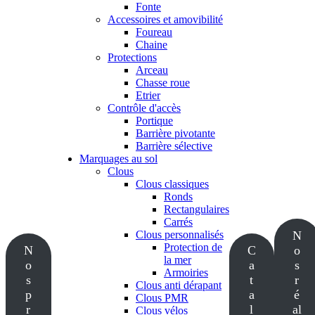
Fonte
Accessoires et amovibilité
Foureau
Chaine
Protections
Arceau
Chasse roue
Etrier
Contrôle d'accès
Portique
Barrière pivotante
Barrière sélective
Marquages au sol
Clous
Clous classiques
Ronds
Rectangulaires
Carrés
Clous personnalisés
N
Protection de
N
C
o
la mer
o
a
s
Armoiries
s
t
r
Clous anti dérapant
p
a
é
Clous PMR
r
l
al
Clous vélos