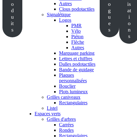
o
Autres
o
is
Clous podotactiles
d
g
at
Signalétique
u
u
i
Logos
it
e
o
PMR
s
s
n
Vélo
s
Piéton
Flèche
Autres
Marquage parking
Lettres et chiffres
Dalles podotactiles
Bande de guidage
Plaques
personnalisées
Bouclier
Plots lumineux
Grilles caniveaux
Rectangulaires
Listel
Espaces verts
Grilles d'arbres
Carrées
Rondes
Rectangulaires