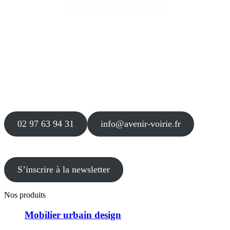
Siège
16 place Théodore Fantin Latour
56 000 VANNES
Agence
12 le Clos Blanc
49 530 LIRÉ
02 97 63 94 31
info@avenir-voirie.fr
S’inscrire à la newsletter
Nos produits
Mobilier urbain design