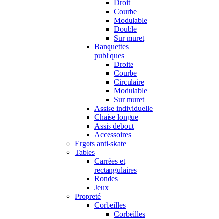
Droit
Courbe
Modulable
Double
Sur muret
Banquettes
publiques
Droite
Courbe
Circulaire
Modulable
Sur muret
Assise individuelle
Chaise longue
Assis debout
Accessoires
Ergots anti-skate
Tables
Carrées et
rectangulaires
Rondes
Jeux
Propreté
Corbeilles
Corbeilles