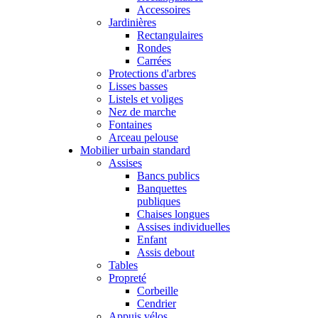
Accessoires
Jardinières
Rectangulaires
Rondes
Carrées
Protections d'arbres
Lisses basses
Listels et voliges
Nez de marche
Fontaines
Arceau pelouse
Mobilier urbain standard
Assises
Bancs publics
Banquettes
publiques
Chaises longues
Assises individuelles
Enfant
Assis debout
Tables
Propreté
Corbeille
Cendrier
Appuis vélos