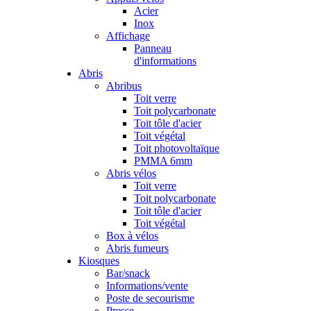
Acier
Inox
Affichage
Panneau
d'informations
Abris
Abribus
Toit verre
Toit polycarbonate
Toit tôle d'acier
Toit végétal
Toit photovoltaïque
PMMA 6mm
Abris vélos
Toit verre
Toit polycarbonate
Toit tôle d'acier
Toit végétal
Box à vélos
Abris fumeurs
Kiosques
Bar/snack
Informations/vente
Poste de secourisme
Presse