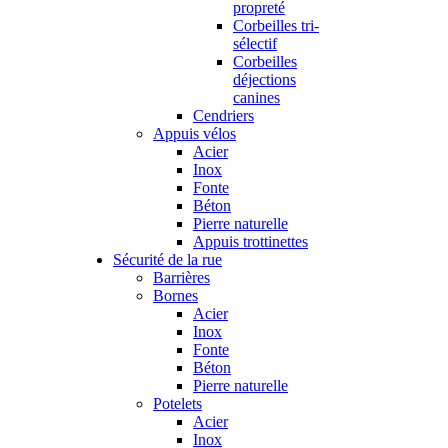
propreté
Corbeilles tri-
sélectif
Corbeilles
déjections
canines
Cendriers
Appuis vélos
Acier
Inox
Fonte
Béton
Pierre naturelle
Appuis trottinettes
Sécurité de la rue
Barrières
Bornes
Acier
Inox
Fonte
Béton
Pierre naturelle
Potelets
Acier
Inox