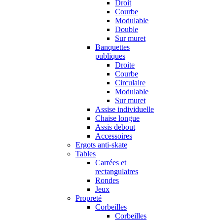
Droit
Courbe
Modulable
Double
Sur muret
Banquettes
publiques
Droite
Courbe
Circulaire
Modulable
Sur muret
Assise individuelle
Chaise longue
Assis debout
Accessoires
Ergots anti-skate
Tables
Carrées et
rectangulaires
Rondes
Jeux
Propreté
Corbeilles
Corbeilles