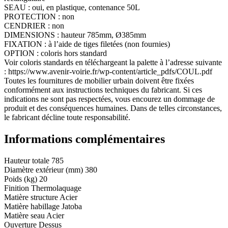
SEAU : oui, en plastique, contenance 50L
PROTECTION : non
CENDRIER : non
DIMENSIONS : hauteur 785mm, Ø385mm
FIXATION : à l’aide de tiges filetées (non fournies)
OPTION : coloris hors standard
Voir coloris standards en téléchargeant la palette à l’adresse suivante
: https://www.avenir-voirie.fr/wp-content/article_pdfs/COUL.pdf
Toutes les fournitures de mobilier urbain doivent être fixées
conformément aux instructions techniques du fabricant. Si ces
indications ne sont pas respectées, vous encourez un dommage de
produit et des conséquences humaines. Dans de telles circonstances,
le fabricant décline toute responsabilité.
Informations complémentaires
Hauteur totale
785
Diamètre extérieur (mm)
380
Poids (kg)
20
Finition
Thermolaquage
Matière structure
Acier
Matière habillage
Jatoba
Matière seau
Acier
Ouverture
Dessus