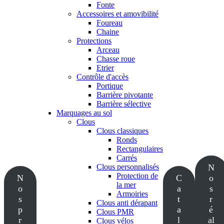
Fonte
Accessoires et amovibilité
Foureau
Chaine
Protections
Arceau
Chasse roue
Etrier
Contrôle d'accès
Portique
Barrière pivotante
Barrière sélective
Marquages au sol
Clous
Clous classiques
Ronds
Rectangulaires
Carrés
Clous personnalisés
N
Protection de
N
C
o
la mer
o
a
s
Armoiries
s
t
r
Clous anti dérapant
p
a
é
Clous PMR
r
l
al
Clous vélos