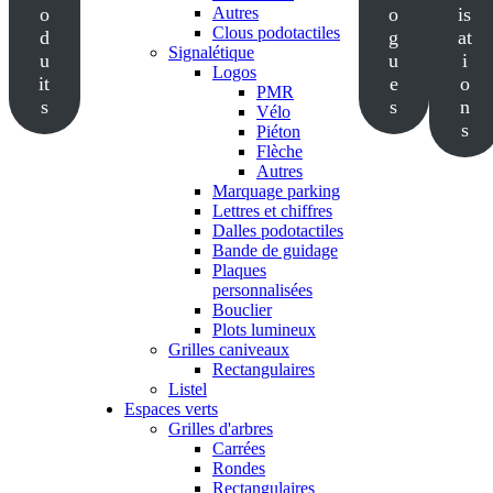
o
Autres
o
is
Clous podotactiles
d
g
at
Signalétique
u
u
i
Logos
it
e
o
PMR
s
s
n
Vélo
s
Piéton
Flèche
Autres
Marquage parking
Lettres et chiffres
Dalles podotactiles
Bande de guidage
Plaques
personnalisées
Bouclier
Plots lumineux
Grilles caniveaux
Rectangulaires
Listel
Espaces verts
Grilles d'arbres
Carrées
Rondes
Rectangulaires