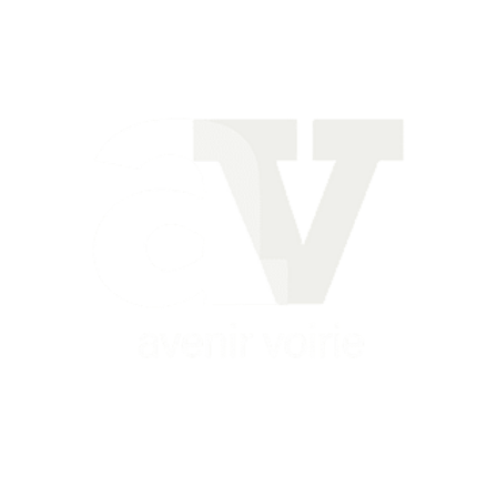
Siège
16 place Théodore Fantin Latour
56 000 VANNES