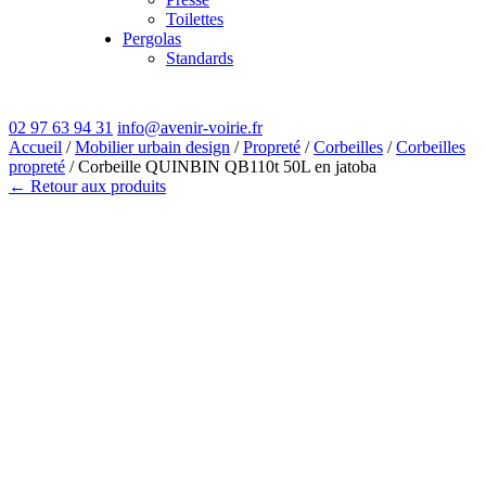
Toilettes
Pergolas
Standards
02 97 63 94 31
info@avenir-voirie.fr
Accueil
/
Mobilier urbain design
/
Propreté
/
Corbeilles
/
Corbeilles
propreté
/ Corbeille QUINBIN QB110t 50L en jatoba
← Retour aux produits