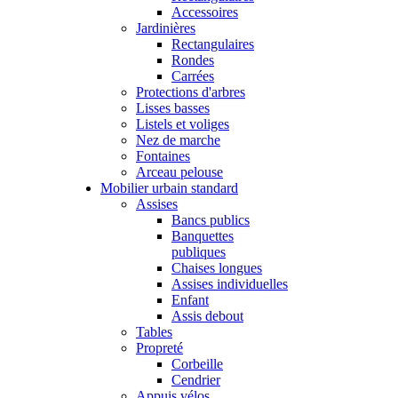
Accessoires
Jardinières
Rectangulaires
Rondes
Carrées
Protections d'arbres
Lisses basses
Listels et voliges
Nez de marche
Fontaines
Arceau pelouse
Mobilier urbain standard
Assises
Bancs publics
Banquettes
publiques
Chaises longues
Assises individuelles
Enfant
Assis debout
Tables
Propreté
Corbeille
Cendrier
Appuis vélos