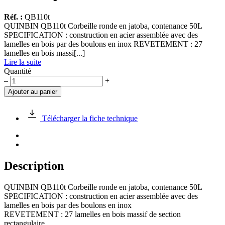
Réf. :
QB110t
QUINBIN QB110t Corbeille ronde en jatoba, contenance 50L
SPECIFICATION : construction en acier assemblée avec des
lamelles en bois par des boulons en inox REVETEMENT : 27
lamelles en bois massi[...]
Lire la suite
Quantité
quantité
–
+
de
Ajouter au panier
Corbeille
QUINBIN
QB110t
Télécharger la fiche technique
50L
en
jatoba
Description
QUINBIN QB110t Corbeille ronde en jatoba, contenance 50L
SPECIFICATION : construction en acier assemblée avec des
lamelles en bois par des boulons en inox
REVETEMENT : 27 lamelles en bois massif de section
rectangulaire