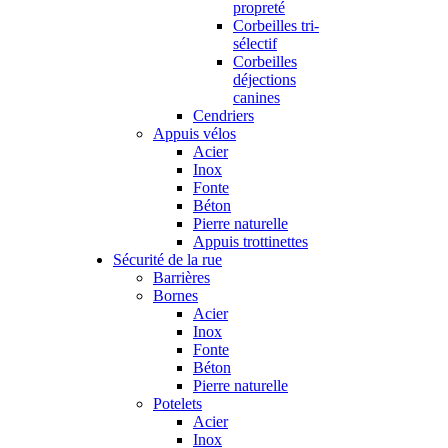
propreté
Corbeilles tri-
sélectif
Corbeilles
déjections
canines
Cendriers
Appuis vélos
Acier
Inox
Fonte
Béton
Pierre naturelle
Appuis trottinettes
Sécurité de la rue
Barrières
Bornes
Acier
Inox
Fonte
Béton
Pierre naturelle
Potelets
Acier
Inox