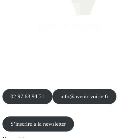
Siège
16 place Théodore Fantin Latour
56 000 VANNES
Agence
12 le Clos Blanc
49 530 LIRÉ
02 97 63 94 31
info@avenir-voirie.fr
S’inscrire à la newsletter