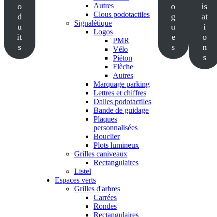
o
Autres
o
is
Clous podotactiles
d
g
at
Signalétique
u
u
i
Logos
it
e
o
PMR
s
s
n
Vélo
s
Piéton
Flèche
Autres
Marquage parking
Lettres et chiffres
Dalles podotactiles
Bande de guidage
Plaques
personnalisées
Bouclier
Plots lumineux
Grilles caniveaux
Rectangulaires
Listel
Espaces verts
Grilles d'arbres
Carrées
Rondes
Rectangulaires