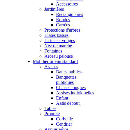
Accessoires
Jardinières
Rectangulaires
Rondes
Carrées
Protections d'arbres
Lisses basses
Listels et voliges
Nez de marche
Fontaines
Arceau pelouse
Mobilier urbain standard
Assises
Bancs publics
Banquettes
publiques
Chaises longues
Assises individuelles
Enfant
Assis debout
Tables
Propreté
Corbeille
Cendrier
Appuis vélos