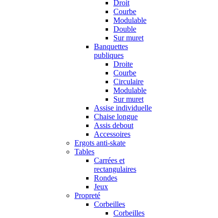
Droit
Courbe
Modulable
Double
Sur muret
Banquettes
publiques
Droite
Courbe
Circulaire
Modulable
Sur muret
Assise individuelle
Chaise longue
Assis debout
Accessoires
Ergots anti-skate
Tables
Carrées et
rectangulaires
Rondes
Jeux
Propreté
Corbeilles
Corbeilles