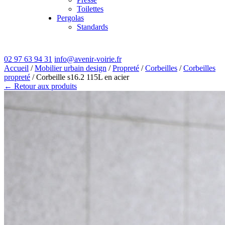
Toilettes
Pergolas
Standards
02 97 63 94 31
info@avenir-voirie.fr
Accueil
/
Mobilier urbain design
/
Propreté
/
Corbeilles
/
Corbeilles
propreté
/ Corbeille s16.2 115L en acier
← Retour aux produits