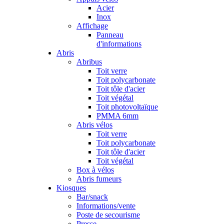
Acier
Inox
Affichage
Panneau
d'informations
Abris
Abribus
Toit verre
Toit polycarbonate
Toit tôle d'acier
Toit végétal
Toit photovoltaïque
PMMA 6mm
Abris vélos
Toit verre
Toit polycarbonate
Toit tôle d'acier
Toit végétal
Box à vélos
Abris fumeurs
Kiosques
Bar/snack
Informations/vente
Poste de secourisme
Presse