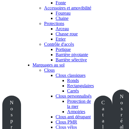
Fonte
Accessoires et amovibilité
Foureau
Chaine
Protections
Arceau
Chasse roue
Etrier
Contrôle d'accès
Portique
Barrière pivotante
Barrière sélective
Marquages au sol
Clous
Clous classiques
Ronds
Rectangulaires
Carrés
Clous personnalisés
N
Protection de
N
C
o
la mer
o
a
s
Armoiries
s
t
r
Clous anti dérapant
p
a
é
Clous PMR
r
l
al
Clous vélos