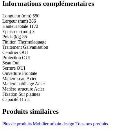
Informations complémentaires
Longueur (mm)
550
Largeur (mm)
386
Hauteur totale
1172
Epaisseur (mm)
3
Poids (kg)
85
Finition
Thermolaquage
Traitement
Galvanisation
Cendrier
OUI
Protection
OUI
Seau
Oui
Serrure
OUI
Ouverture
Frontale
Matière seau
Acier
Matière habillage
Acier
Matière structure
Acier
Fixation
Sur platines
Capacité
115 L
Produits similaires
Plus de produits Mobilier urbain design
Tous nos produits