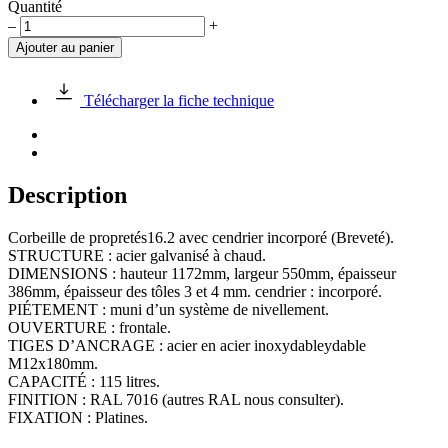
Quantité
quantité
–
+
de
Ajouter au panier
Corbeille
s16.2
115L
Télécharger la fiche technique
en
acier
Description
Corbeille de propretés16.2 avec cendrier incorporé (Breveté).
STRUCTURE : acier galvanisé à chaud.
DIMENSIONS : hauteur 1172mm, largeur 550mm, épaisseur
386mm, épaisseur des tôles 3 et 4 mm. cendrier : incorporé.
PIÉTEMENT : muni d’un système de nivellement.
OUVERTURE : frontale.
TIGES D’ANCRAGE : acier en acier inoxydableydable
M12x180mm.
CAPACITÉ : 115 litres.
FINITION : RAL 7016 (autres RAL nous consulter).
FIXATION : Platines.