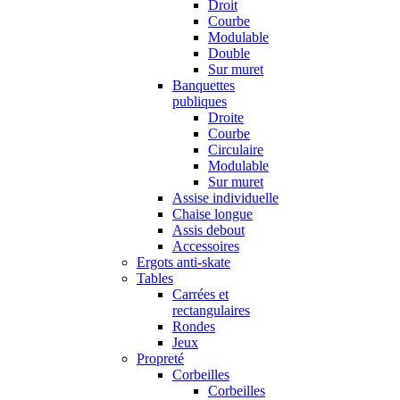
Droit
Courbe
Modulable
Double
Sur muret
Banquettes
publiques
Droite
Courbe
Circulaire
Modulable
Sur muret
Assise individuelle
Chaise longue
Assis debout
Accessoires
Ergots anti-skate
Tables
Carrées et
rectangulaires
Rondes
Jeux
Propreté
Corbeilles
Corbeilles