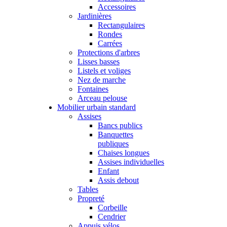
Accessoires
Jardinières
Rectangulaires
Rondes
Carrées
Protections d'arbres
Lisses basses
Listels et voliges
Nez de marche
Fontaines
Arceau pelouse
Mobilier urbain standard
Assises
Bancs publics
Banquettes
publiques
Chaises longues
Assises individuelles
Enfant
Assis debout
Tables
Propreté
Corbeille
Cendrier
Appuis vélos