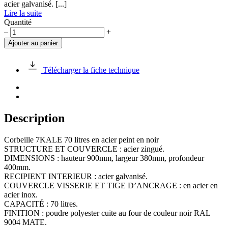
acier galvanisé. [...]
Lire la suite
Quantité
quantité
–
+
de
Ajouter au panier
Corbeille
7KALE
70
Télécharger la fiche technique
litres
en
acier
peint
en
Description
noir
Corbeille 7KALE 70 litres en acier peint en noir
STRUCTURE ET COUVERCLE : acier zingué.
DIMENSIONS : hauteur 900mm, largeur 380mm, profondeur
400mm.
RECIPIENT INTERIEUR : acier galvanisé.
COUVERCLE VISSERIE ET TIGE D’ANCRAGE : en acier en
acier inox.
CAPACITÉ : 70 litres.
FINITION : poudre polyester cuite au four de couleur noir RAL
9004 MATE.