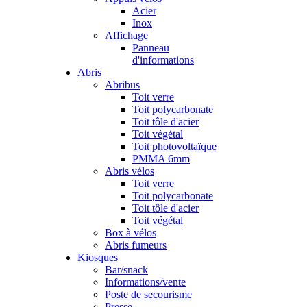
Acier
Inox
Affichage
Panneau
d'informations
Abris
Abribus
Toit verre
Toit polycarbonate
Toit tôle d'acier
Toit végétal
Toit photovoltaïque
PMMA 6mm
Abris vélos
Toit verre
Toit polycarbonate
Toit tôle d'acier
Toit végétal
Box à vélos
Abris fumeurs
Kiosques
Bar/snack
Informations/vente
Poste de secourisme
Presse