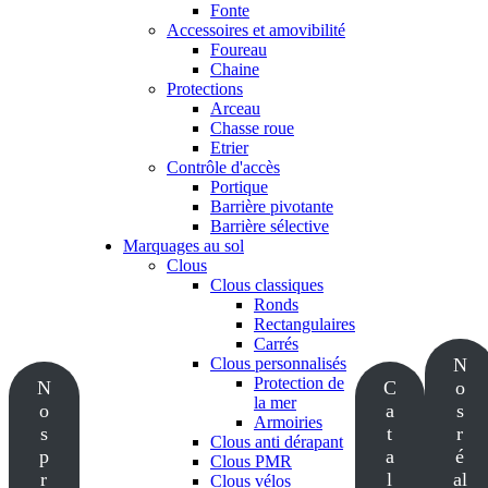
Fonte
Accessoires et amovibilité
Foureau
Chaine
Protections
Arceau
Chasse roue
Etrier
Contrôle d'accès
Portique
Barrière pivotante
Barrière sélective
Marquages au sol
Clous
Clous classiques
Ronds
Rectangulaires
Carrés
Clous personnalisés
N
Protection de
N
C
o
la mer
o
a
s
Armoiries
s
t
r
Clous anti dérapant
p
a
é
Clous PMR
r
l
al
Clous vélos