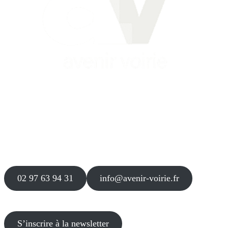
Siège
16 place Théodore Fantin Latour
56 000 VANNES
Agence
12 le Clos Blanc
49 530 LIRÉ
02 97 63 94 31
info@avenir-voirie.fr
S’inscrire à la newsletter