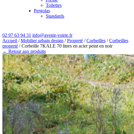
Toilettes
Pergolas
Standards
02 97 63 94 31
info@avenir-voirie.fr
Accueil
/
Mobilier urbain design
/
Propreté
/
Corbeilles
/
Corbeilles
propreté
/ Corbeille 7KALE 70 litres en acier peint en noir
← Retour aux produits