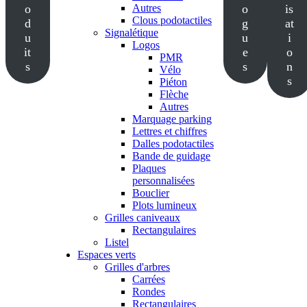
o
Autres
o
is
Clous podotactiles
d
g
at
Signalétique
u
u
i
Logos
it
e
o
PMR
s
s
n
Vélo
s
Piéton
Flèche
Autres
Marquage parking
Lettres et chiffres
Dalles podotactiles
Bande de guidage
Plaques
personnalisées
Bouclier
Plots lumineux
Grilles caniveaux
Rectangulaires
Listel
Espaces verts
Grilles d'arbres
Carrées
Rondes
Rectangulaires