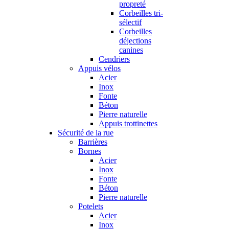
propreté
Corbeilles tri-
sélectif
Corbeilles
déjections
canines
Cendriers
Appuis vélos
Acier
Inox
Fonte
Béton
Pierre naturelle
Appuis trottinettes
Sécurité de la rue
Barrières
Bornes
Acier
Inox
Fonte
Béton
Pierre naturelle
Potelets
Acier
Inox