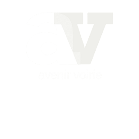
Siège
16 place Théodore Fantin Latour
56 000 VANNES
Agence
12 le Clos Blanc
49 530 LIRÉ