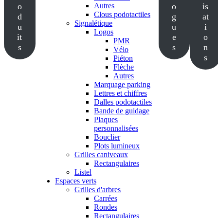
o
Autres
o
is
Clous podotactiles
d
g
at
Signalétique
u
u
i
Logos
it
e
o
PMR
s
s
n
Vélo
s
Piéton
Flèche
Autres
Marquage parking
Lettres et chiffres
Dalles podotactiles
Bande de guidage
Plaques
personnalisées
Bouclier
Plots lumineux
Grilles caniveaux
Rectangulaires
Listel
Espaces verts
Grilles d'arbres
Carrées
Rondes
Rectangulaires