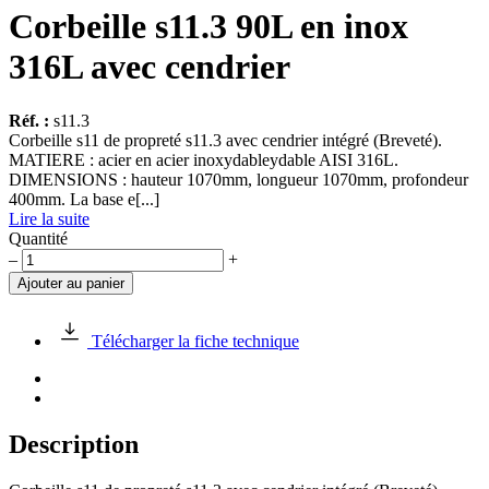
Corbeille s11.3 90L en inox
316L avec cendrier
Réf. :
s11.3
Corbeille s11 de propreté s11.3 avec cendrier intégré (Breveté).
MATIERE : acier en acier inoxydableydable AISI 316L.
DIMENSIONS : hauteur 1070mm, longueur 1070mm, profondeur
400mm. La base e[...]
Lire la suite
Quantité
quantité
–
+
de
Ajouter au panier
Corbeille
s11.3
90L
Télécharger la fiche technique
en
inox
316L
avec
cendrier
Description