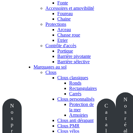
Fonte
Accessoires et amovibilité
Foureau
Chaine
Protections
Arceau
Chasse roue
Etrier
Contrôle d'accès
Portique
Barrière pivotante
Barrière sélective
Marquages au sol
Clous
Clous classiques
Ronds
Rectangulaires
Carrés
Clous personnalisés
N
Protection de
N
C
o
la mer
o
a
s
Armoiries
s
t
r
Clous anti dérapant
p
a
é
Clous PMR
r
l
al
Clous vélos