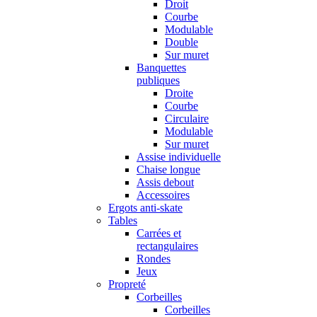
Droit
Courbe
Modulable
Double
Sur muret
Banquettes
publiques
Droite
Courbe
Circulaire
Modulable
Sur muret
Assise individuelle
Chaise longue
Assis debout
Accessoires
Ergots anti-skate
Tables
Carrées et
rectangulaires
Rondes
Jeux
Propreté
Corbeilles
Corbeilles