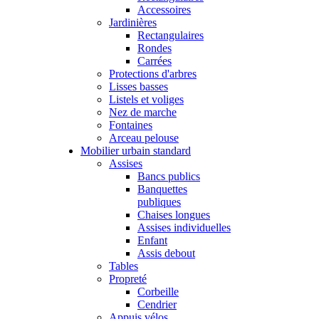
Accessoires
Jardinières
Rectangulaires
Rondes
Carrées
Protections d'arbres
Lisses basses
Listels et voliges
Nez de marche
Fontaines
Arceau pelouse
Mobilier urbain standard
Assises
Bancs publics
Banquettes
publiques
Chaises longues
Assises individuelles
Enfant
Assis debout
Tables
Propreté
Corbeille
Cendrier
Appuis vélos