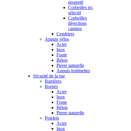
propreté
Corbeilles tri-
sélectif
Corbeilles
déjections
canines
Cendriers
Appuis vélos
Acier
Inox
Fonte
Béton
Pierre naturelle
Appuis trottinettes
Sécurité de la rue
Barrières
Bornes
Acier
Inox
Fonte
Béton
Pierre naturelle
Potelets
Acier
Inox