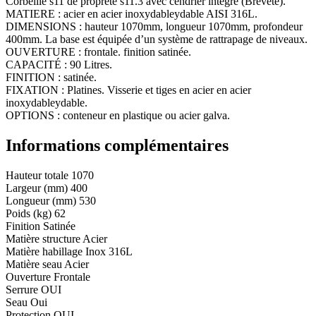
Corbeille s11 de propreté s11.3 avec cendrier intégré (Breveté).
MATIERE : acier en acier inoxydableydable AISI 316L.
DIMENSIONS : hauteur 1070mm, longueur 1070mm, profondeur
400mm. La base est équipée d’un système de rattrapage de niveaux.
OUVERTURE : frontale. finition satinée.
CAPACITÉ : 90 Litres.
FINITION : satinée.
FIXATION : Platines. Visserie et tiges en acier en acier
inoxydableydable.
OPTIONS : conteneur en plastique ou acier galva.
Informations complémentaires
Hauteur totale
1070
Largeur (mm)
400
Longueur (mm)
530
Poids (kg)
62
Finition
Satinée
Matière structure
Acier
Matière habillage
Inox 316L
Matière seau
Acier
Ouverture
Frontale
Serrure
OUI
Seau
Oui
Protection
OUI