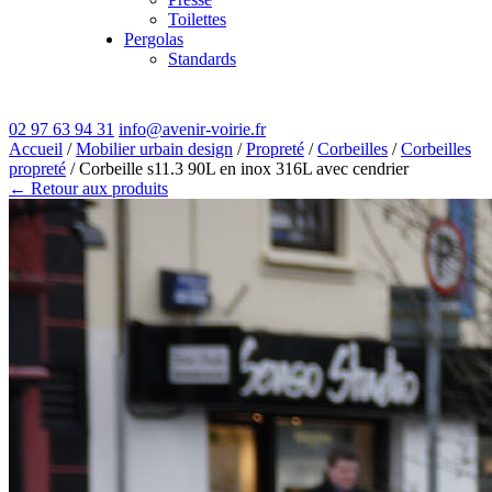
Toilettes
Pergolas
Standards
02 97 63 94 31
info@avenir-voirie.fr
Accueil
/
Mobilier urbain design
/
Propreté
/
Corbeilles
/
Corbeilles
propreté
/ Corbeille s11.3 90L en inox 316L avec cendrier
← Retour aux produits