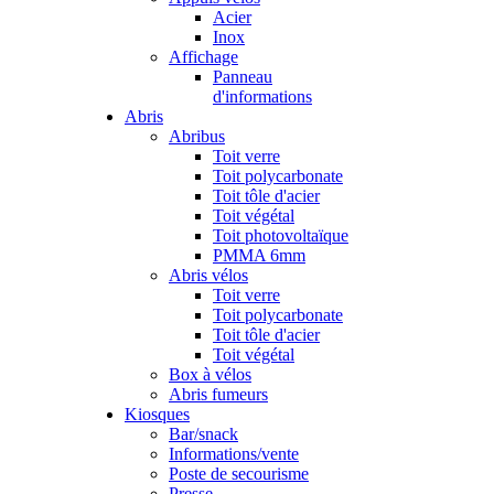
Acier
Inox
Affichage
Panneau
d'informations
Abris
Abribus
Toit verre
Toit polycarbonate
Toit tôle d'acier
Toit végétal
Toit photovoltaïque
PMMA 6mm
Abris vélos
Toit verre
Toit polycarbonate
Toit tôle d'acier
Toit végétal
Box à vélos
Abris fumeurs
Kiosques
Bar/snack
Informations/vente
Poste de secourisme
Presse