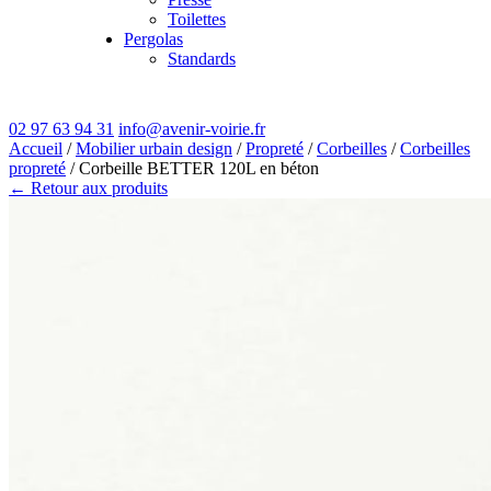
Toilettes
Pergolas
Standards
02 97 63 94 31
info@avenir-voirie.fr
Accueil
/
Mobilier urbain design
/
Propreté
/
Corbeilles
/
Corbeilles
propreté
/ Corbeille BETTER 120L en béton
← Retour aux produits