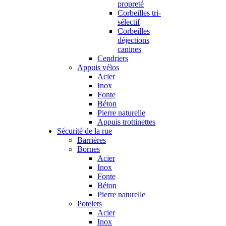
propreté
Corbeilles tri-
sélectif
Corbeilles
déjections
canines
Cendriers
Appuis vélos
Acier
Inox
Fonte
Béton
Pierre naturelle
Appuis trottinettes
Sécurité de la rue
Barrières
Bornes
Acier
Inox
Fonte
Béton
Pierre naturelle
Potelets
Acier
Inox