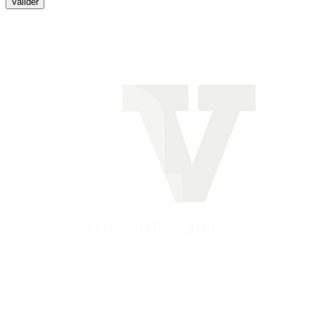
Valider
Siège
16 place Théodore Fantin Latour
56 000 VANNES