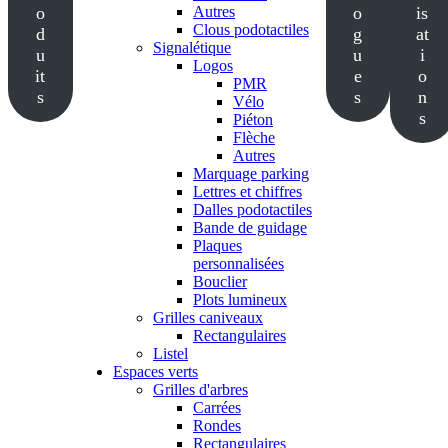
o
Autres
o
is
Clous podotactiles
d
g
at
Signalétique
u
u
i
Logos
it
e
o
PMR
s
s
n
Vélo
s
Piéton
Flèche
Autres
Marquage parking
Lettres et chiffres
Dalles podotactiles
Bande de guidage
Plaques
personnalisées
Bouclier
Plots lumineux
Grilles caniveaux
Rectangulaires
Listel
Espaces verts
Grilles d'arbres
Carrées
Rondes
Rectangulaires