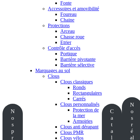
Fonte
Accessoires et amovibilité
Foureau
Chaine
Protections
Arceau
Chasse roue
Etrier
Contrôle d'accès
Portique
Barrière pivotante
Barrière sélective
Marquages au sol
Clous
Clous classiques
Ronds
Rectangulaires
Carrés
Clous personnalisés
N
Protection de
N
C
o
la mer
o
a
s
Armoiries
s
t
r
Clous anti dérapant
p
a
é
Clous PMR
r
l
al
Clous vélos