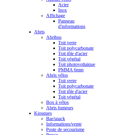
Acier
Inox
Affichage
Panneau
d'informations
Abris
Abribus
Toit verre
Toit polycarbonate
Toit tôle d'acier
Toit végétal
Toit photovoltaïque
PMMA 6mm
Abris vélos
Toit verre
Toit polycarbonate
Toit tôle d'acier
Toit végétal
Box à vélos
Abris fumeurs
Kiosques
Bar/snack
Informations/vente
Poste de secourisme
Presse