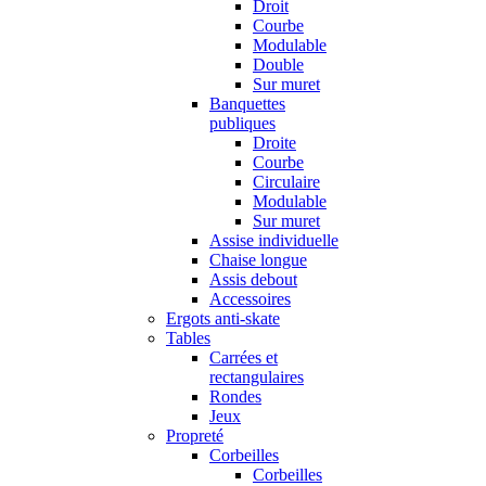
Droit
Courbe
Modulable
Double
Sur muret
Banquettes
publiques
Droite
Courbe
Circulaire
Modulable
Sur muret
Assise individuelle
Chaise longue
Assis debout
Accessoires
Ergots anti-skate
Tables
Carrées et
rectangulaires
Rondes
Jeux
Propreté
Corbeilles
Corbeilles