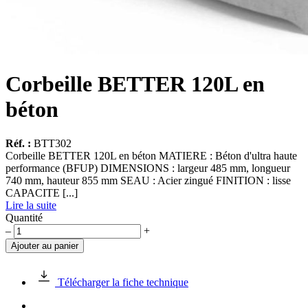
Corbeille BETTER 120L en
béton
Réf. :
BTT302
Corbeille BETTER 120L en béton MATIERE : Béton d'ultra haute
performance (BFUP) DIMENSIONS : largeur 485 mm, longueur
740 mm, hauteur 855 mm SEAU : Acier zingué FINITION : lisse
CAPACITE [...]
Lire la suite
Quantité
quantité
–
+
de
Ajouter au panier
Corbeille
BETTER
120L
Télécharger la fiche technique
en
béton