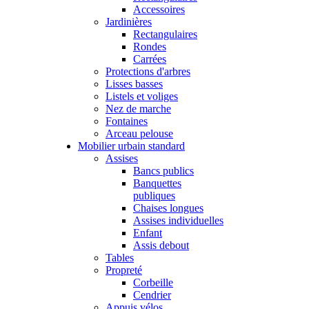
Accessoires
Jardinières
Rectangulaires
Rondes
Carrées
Protections d'arbres
Lisses basses
Listels et voliges
Nez de marche
Fontaines
Arceau pelouse
Mobilier urbain standard
Assises
Bancs publics
Banquettes
publiques
Chaises longues
Assises individuelles
Enfant
Assis debout
Tables
Propreté
Corbeille
Cendrier
Appuis vélos