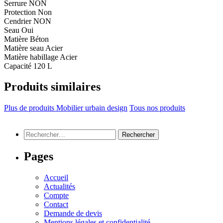
Serrure
NON
Protection
Non
Cendrier
NON
Seau
Oui
Matière
Béton
Matière seau
Acier
Matière habillage
Acier
Capacité
120 L
Produits similaires
Plus de produits Mobilier urbain design
Tous nos produits
Rechercher :
Pages
Accueil
Actualités
Compte
Contact
Demande de devis
Mentions légales et confidentialité