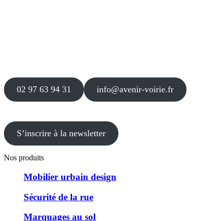
Siège
16 place Théodore Fantin Latour
56 000 VANNES
Agence
12 le Clos Blanc
49 530 LIRÉ
02 97 63 94 31
info@avenir-voirie.fr
S’inscrire à la newsletter
Nos produits
Mobilier urbain design
Sécurité de la rue
Marquages au sol