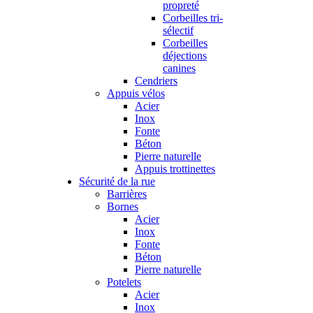
propreté
Corbeilles tri-
sélectif
Corbeilles
déjections
canines
Cendriers
Appuis vélos
Acier
Inox
Fonte
Béton
Pierre naturelle
Appuis trottinettes
Sécurité de la rue
Barrières
Bornes
Acier
Inox
Fonte
Béton
Pierre naturelle
Potelets
Acier
Inox