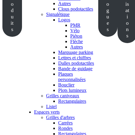
o
Autres
o
is
Clous podotactiles
d
g
at
Signalétique
u
u
i
Logos
it
e
o
PMR
s
s
n
Vélo
s
Piéton
Flèche
Autres
Marquage parking
Lettres et chiffres
Dalles podotactiles
Bande de guidage
Plaques
personnalisées
Bouclier
Plots lumineux
Grilles caniveaux
Rectangulaires
Listel
Espaces verts
Grilles d'arbres
Carrées
Rondes
Rectangulaires