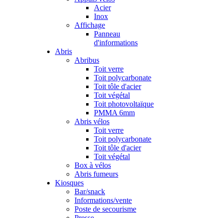
Acier
Inox
Affichage
Panneau
d'informations
Abris
Abribus
Toit verre
Toit polycarbonate
Toit tôle d'acier
Toit végétal
Toit photovoltaïque
PMMA 6mm
Abris vélos
Toit verre
Toit polycarbonate
Toit tôle d'acier
Toit végétal
Box à vélos
Abris fumeurs
Kiosques
Bar/snack
Informations/vente
Poste de secourisme
Presse