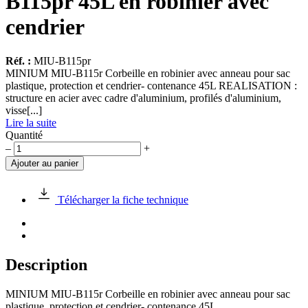
B115pr 45L en robinier avec
cendrier
Réf. :
MIU-B115pr
MINIUM MIU-B115r Corbeille en robinier avec anneau pour sac
plastique, protection et cendrier- contenance 45L REALISATION :
structure en acier avec cadre d'aluminium, profilés d'aluminium,
visse[...]
Lire la suite
Quantité
quantité
–
+
de
Ajouter au panier
Corbeille
MINIUM
MIU-
Télécharger la fiche technique
B115pr
45L
en
robinier
avec
Description
cendrier
MINIUM MIU-B115r Corbeille en robinier avec anneau pour sac
plastique, protection et cendrier- contenance 45L