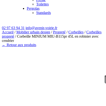
Toilettes
Pergolas
Standards
02 97 63 94 31
info@avenir-voirie.fr
Accueil
/
Mobilier urbain design
/
Propreté
/
Corbeilles
/
Corbeilles
propreté
/ Corbeille MINIUM MIU-B115pr 45L en robinier avec
cendrier
← Retour aux produits