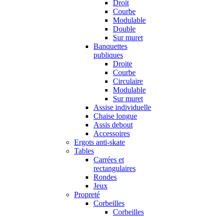
Droit
Courbe
Modulable
Double
Sur muret
Banquettes
publiques
Droite
Courbe
Circulaire
Modulable
Sur muret
Assise individuelle
Chaise longue
Assis debout
Accessoires
Ergots anti-skate
Tables
Carrées et
rectangulaires
Rondes
Jeux
Propreté
Corbeilles
Corbeilles