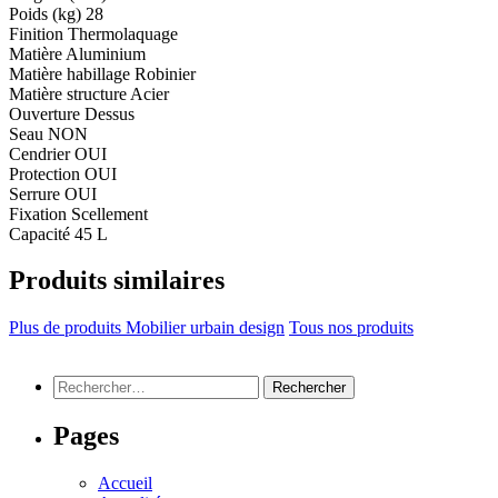
Poids (kg)
28
Finition
Thermolaquage
Matière
Aluminium
Matière habillage
Robinier
Matière structure
Acier
Ouverture
Dessus
Seau
NON
Cendrier
OUI
Protection
OUI
Serrure
OUI
Fixation
Scellement
Capacité
45 L
Produits similaires
Plus de produits Mobilier urbain design
Tous nos produits
Rechercher :
Pages
Accueil