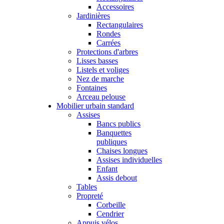
Accessoires
Jardinières
Rectangulaires
Rondes
Carrées
Protections d'arbres
Lisses basses
Listels et voliges
Nez de marche
Fontaines
Arceau pelouse
Mobilier urbain standard
Assises
Bancs publics
Banquettes
publiques
Chaises longues
Assises individuelles
Enfant
Assis debout
Tables
Propreté
Corbeille
Cendrier
Appuis vélos