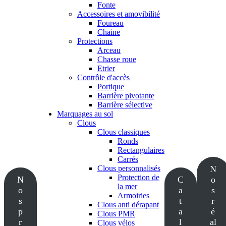
Fonte
Accessoires et amovibilité
Foureau
Chaine
Protections
Arceau
Chasse roue
Etrier
Contrôle d'accès
Portique
Barrière pivotante
Barrière sélective
Marquages au sol
Clous
Clous classiques
Ronds
Rectangulaires
Carrés
Clous personnalisés
N
Protection de
N
C
o
la mer
o
a
s
Armoiries
s
t
r
Clous anti dérapant
p
a
é
Clous PMR
r
l
al
Clous vélos