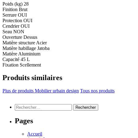
Poids (kg)
28
Finition
Brut
Serrure
OUI
Protection
OUI
Cendrier
OUI
Seau
NON
Ouverture
Dessus
Matière structure
Acier
Matière habillage
Jatoba
Matière
Aluminium
Capacité
45 L
Fixation
Scellement
Produits similaires
Plus de produits Mobilier urbain design
Tous nos produits
Rechercher :
Pages
Accueil