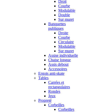
Droit
Courbe
Modulable
Double
Sur muret
Banquettes
publiques
Droite
Courbe
Circulaire
Modulable
Sur muret
Assise individuelle
Chaise longue
Assis debout
Accessoires
Ergots anti-skate
Tables
Carrées et
rectangulaires
Rondes
Jeux
Propreté
Corbeilles
Corbeilles