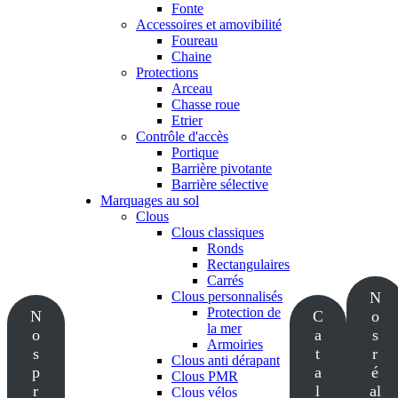
Fonte
Accessoires et amovibilité
Foureau
Chaine
Protections
Arceau
Chasse roue
Etrier
Contrôle d'accès
Portique
Barrière pivotante
Barrière sélective
Marquages au sol
Clous
Clous classiques
Ronds
Rectangulaires
Carrés
Clous personnalisés
N
Protection de
N
C
o
la mer
o
a
s
Armoiries
s
t
r
Clous anti dérapant
p
a
é
Clous PMR
r
l
al
Clous vélos