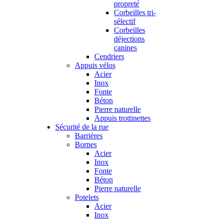
propreté
Corbeilles tri-
sélectif
Corbeilles
déjections
canines
Cendriers
Appuis vélos
Acier
Inox
Fonte
Béton
Pierre naturelle
Appuis trottinettes
Sécurité de la rue
Barrières
Bornes
Acier
Inox
Fonte
Béton
Pierre naturelle
Potelets
Acier
Inox