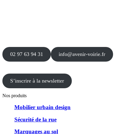
Siège
16 place Théodore Fantin Latour
56 000 VANNES
Agence
12 le Clos Blanc
49 530 LIRÉ
02 97 63 94 31
info@avenir-voirie.fr
S’inscrire à la newsletter
Nos produits
Mobilier urbain design
Sécurité de la rue
Marquages au sol