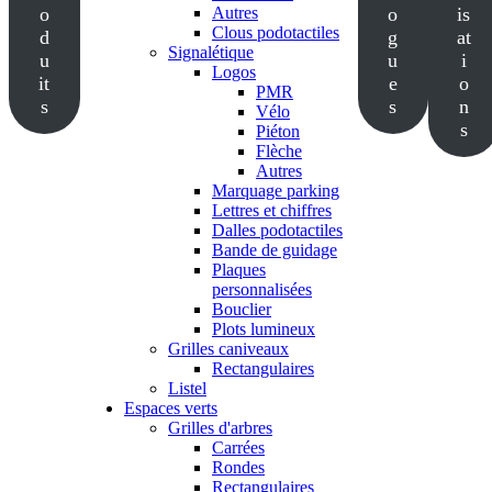
o
Autres
o
is
Clous podotactiles
d
g
at
Signalétique
u
u
i
Logos
it
e
o
PMR
s
s
n
Vélo
s
Piéton
Flèche
Autres
Marquage parking
Lettres et chiffres
Dalles podotactiles
Bande de guidage
Plaques
personnalisées
Bouclier
Plots lumineux
Grilles caniveaux
Rectangulaires
Listel
Espaces verts
Grilles d'arbres
Carrées
Rondes
Rectangulaires