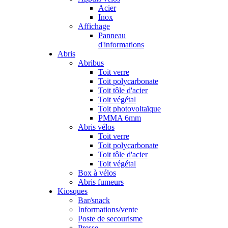
Acier
Inox
Affichage
Panneau
d'informations
Abris
Abribus
Toit verre
Toit polycarbonate
Toit tôle d'acier
Toit végétal
Toit photovoltaïque
PMMA 6mm
Abris vélos
Toit verre
Toit polycarbonate
Toit tôle d'acier
Toit végétal
Box à vélos
Abris fumeurs
Kiosques
Bar/snack
Informations/vente
Poste de secourisme
Presse