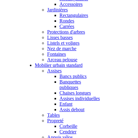
Accessoires
Jardinières
Rectangulaires
Rondes
Carrées
Protections d'arbres
Lisses basses
Listels et voliges
Nez de marche
Fontaines
Arceau pelouse
Mobilier urbain standard
Assises
Bancs publics
Banquettes
publiques
Chaises longues
Assises individuelles
Enfant
Assis debout
Tables
Propreté
Corbeille
Cendrier
Appuis vélos