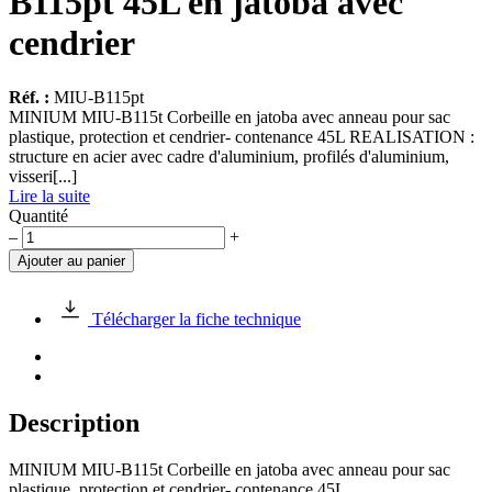
B115pt 45L en jatoba avec
cendrier
Réf. :
MIU-B115pt
MINIUM MIU-B115t Corbeille en jatoba avec anneau pour sac
plastique, protection et cendrier- contenance 45L REALISATION :
structure en acier avec cadre d'aluminium, profilés d'aluminium,
visseri[...]
Lire la suite
Quantité
quantité
–
+
de
Ajouter au panier
Corbeille
MINIUM
MIU-
Télécharger la fiche technique
B115pt
45L
en
jatoba
avec
Description
cendrier
MINIUM MIU-B115t Corbeille en jatoba avec anneau pour sac
plastique, protection et cendrier- contenance 45L