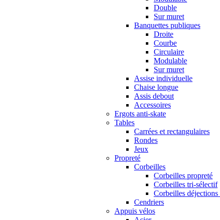
Double
Sur muret
Banquettes publiques
Droite
Courbe
Circulaire
Modulable
Sur muret
Assise individuelle
Chaise longue
Assis debout
Accessoires
Ergots anti-skate
Tables
Carrées et rectangulaires
Rondes
Jeux
Propreté
Corbeilles
Corbeilles propreté
Corbeilles tri-sélectif
Corbeilles déjections
Cendriers
Appuis vélos
Acier