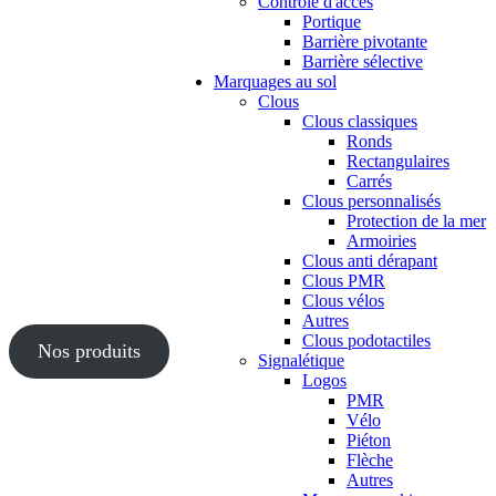
Contrôle d'accès
Portique
Barrière pivotante
Barrière sélective
Marquages au sol
Clous
Clous classiques
Ronds
Rectangulaires
Carrés
Clous personnalisés
Protection de la mer
Armoiries
Clous anti dérapant
Clous PMR
Clous vélos
Autres
Clous podotactiles
Nos produits
Signalétique
Logos
PMR
Vélo
Piéton
Flèche
Autres