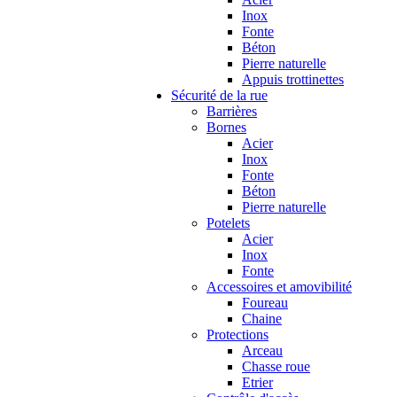
Inox
Fonte
Béton
Pierre naturelle
Appuis trottinettes
Sécurité de la rue
Barrières
Bornes
Acier
Inox
Fonte
Béton
Pierre naturelle
Potelets
Acier
Inox
Fonte
Accessoires et amovibilité
Foureau
Chaine
Protections
Arceau
Chasse roue
Etrier