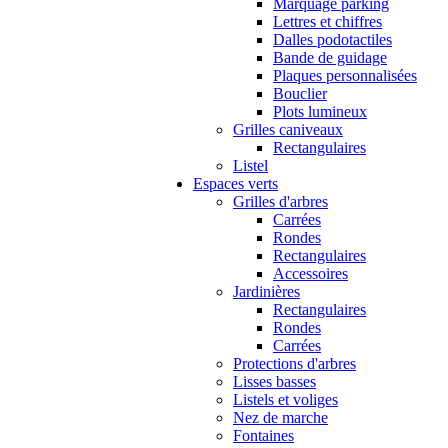
Marquage parking
Lettres et chiffres
Dalles podotactiles
Bande de guidage
Plaques personnalisées
Bouclier
Plots lumineux
Grilles caniveaux
Rectangulaires
Listel
Espaces verts
Grilles d'arbres
Carrées
Rondes
Rectangulaires
Accessoires
Jardinières
Rectangulaires
Rondes
Carrées
Protections d'arbres
Lisses basses
Listels et voliges
Nez de marche
Fontaines