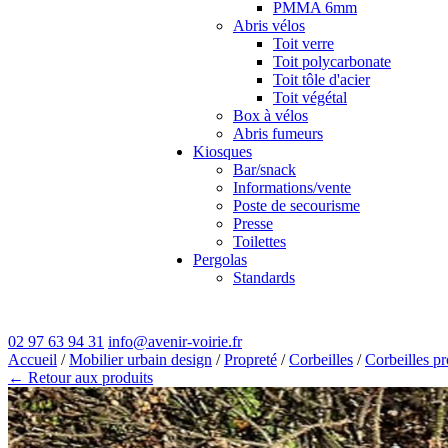
PMMA 6mm
Abris vélos
Toit verre
Toit polycarbonate
Toit tôle d'acier
Toit végétal
Box à vélos
Abris fumeurs
Kiosques
Bar/snack
Informations/vente
Poste de secourisme
Presse
Toilettes
Pergolas
Standards
02 97 63 94 31
info@avenir-voirie.fr
Accueil
/
Mobilier urbain design
/
Propreté
/
Corbeilles
/
Corbeilles pr
← Retour aux produits