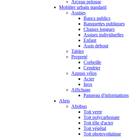
Arceau pelouse
Mobilier urbain standard
Assises
Bancs publics
Banquettes publiques
Chaises longues
Assises individuelles
Enfant
Assis debout
Tables
Propreté
Corbeille
Cendrier
Appuis vélos
Acier
Inox
Affichage
Panneau d'informations
Abris
Abribus
Toit verre
Toit polycarbonate
Toit tôle d'acier
Toit végétal
Toit photovoltaïque