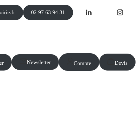
irie.fr
02 97 63 94 31
Newsletter
er
Devis
Compte