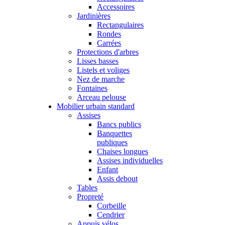
Accessoires
Jardinières
Rectangulaires
Rondes
Carrées
Protections d'arbres
Lisses basses
Listels et voliges
Nez de marche
Fontaines
Arceau pelouse
Mobilier urbain standard
Assises
Bancs publics
Banquettes
publiques
Chaises longues
Assises individuelles
Enfant
Assis debout
Tables
Propreté
Corbeille
Cendrier
Appuis vélos