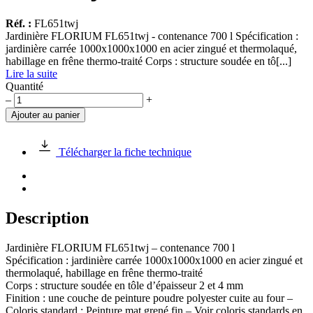
Réf. :
FL651twj
Jardinière FLORIUM FL651twj - contenance 700 l Spécification :
jardinière carrée 1000x1000x1000 en acier zingué et thermolaqué,
habillage en frêne thermo-traité Corps : structure soudée en tô[...]
Lire la suite
Quantité
quantité
–
+
de
Ajouter au panier
Jardinière
FLORIUM
FL651twj
Télécharger la fiche technique
1000x1000x1000mm
Description
Jardinière FLORIUM FL651twj – contenance 700 l
Spécification : jardinière carrée 1000x1000x1000 en acier zingué et
thermolaqué, habillage en frêne thermo-traité
Corps : structure soudée en tôle d’épaisseur 2 et 4 mm
Finition : une couche de peinture poudre polyester cuite au four –
Coloris standard : Peinture mat grené fin – Voir coloris standards en