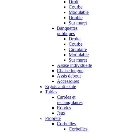
Droit
Courbe
Modulable
Double
Sur muret
Banquettes
publiques
Droite
Courbe
Circulaire
Modulable
Sur muret
Assise individuelle
Chaise longue
Assis debout
Accessoires
Ergots anti-skate
Tables
Carrées et
rectangulaires
Rondes
Jeux
Propreté
Corbeilles
Corbeilles