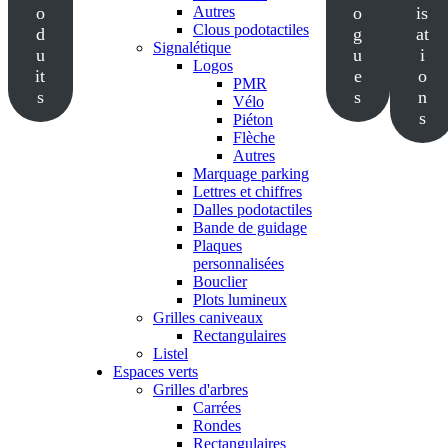
o
Autres
o
is
Clous podotactiles
d
g
at
Signalétique
u
u
i
Logos
it
e
o
PMR
s
s
n
Vélo
s
Piéton
Flèche
Autres
Marquage parking
Lettres et chiffres
Dalles podotactiles
Bande de guidage
Plaques
personnalisées
Bouclier
Plots lumineux
Grilles caniveaux
Rectangulaires
Listel
Espaces verts
Grilles d'arbres
Carrées
Rondes
Rectangulaires