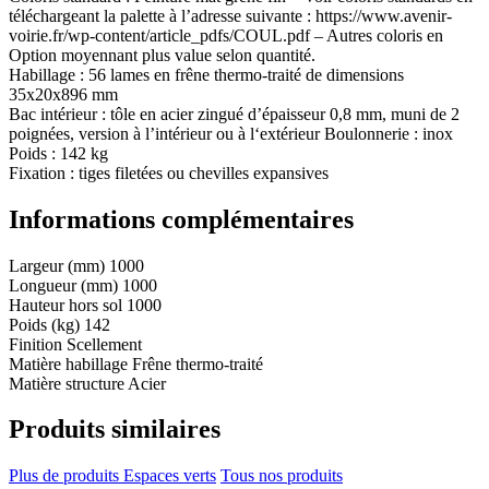
téléchargeant la palette à l’adresse suivante : https://www.avenir-
voirie.fr/wp-content/article_pdfs/COUL.pdf – Autres coloris en
Option moyennant plus value selon quantité.
Habillage : 56 lames en frêne thermo-traité de dimensions
35x20x896 mm
Bac intérieur : tôle en acier zingué d’épaisseur 0,8 mm, muni de 2
poignées, version à l’intérieur ou à l‘extérieur Boulonnerie : inox
Poids : 142 kg
Fixation : tiges filetées ou chevilles expansives
Informations complémentaires
Largeur (mm)
1000
Longueur (mm)
1000
Hauteur hors sol
1000
Poids (kg)
142
Finition
Scellement
Matière habillage
Frêne thermo-traité
Matière structure
Acier
Produits similaires
Plus de produits Espaces verts
Tous nos produits