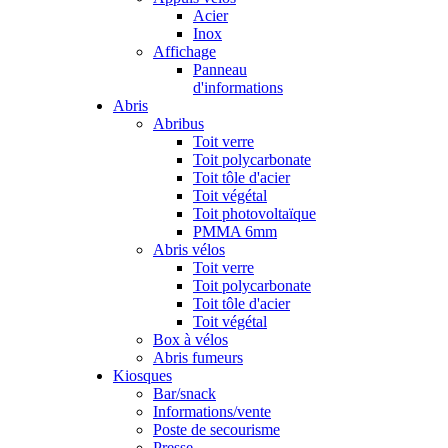
Acier
Inox
Affichage
Panneau
d'informations
Abris
Abribus
Toit verre
Toit polycarbonate
Toit tôle d'acier
Toit végétal
Toit photovoltaïque
PMMA 6mm
Abris vélos
Toit verre
Toit polycarbonate
Toit tôle d'acier
Toit végétal
Box à vélos
Abris fumeurs
Kiosques
Bar/snack
Informations/vente
Poste de secourisme
Presse