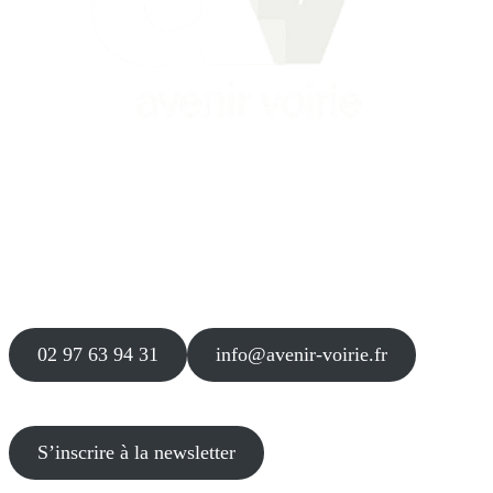
Siège
16 place Théodore Fantin Latour
56 000 VANNES
Agence
12 le Clos Blanc
49 530 LIRÉ
02 97 63 94 31
info@avenir-voirie.fr
S’inscrire à la newsletter