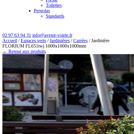
Toilettes
Pergolas
Standards
02 97 63 94 31
info@avenir-voirie.fr
Accueil
/
Espaces verts
/
Jardinières
/
Carrées
/ Jardinière
FLORIUM FL651twj 1000x1000x1000mm
← Retour aux produits